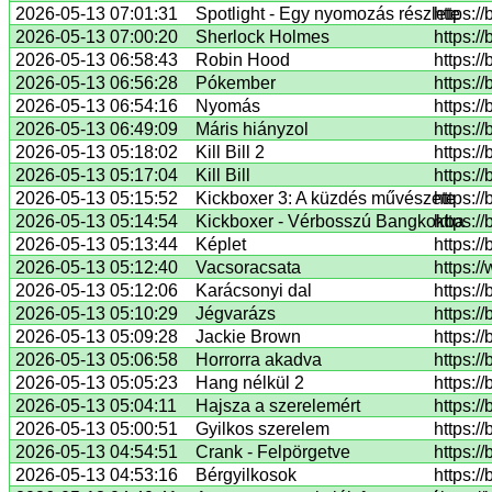
2026-05-13 07:01:31
Spotlight - Egy nyomozás részlete
https:/
2026-05-13 07:00:20
Sherlock Holmes
https:/
2026-05-13 06:58:43
Robin Hood
https:/
2026-05-13 06:56:28
Pókember
https:/
2026-05-13 06:54:16
Nyomás
https:/
2026-05-13 06:49:09
Máris hiányzol
https:/
2026-05-13 05:18:02
Kill Bill 2
https:/
2026-05-13 05:17:04
Kill Bill
https:/
2026-05-13 05:15:52
Kickboxer 3: A küzdés művészete
https:/
2026-05-13 05:14:54
Kickboxer - Vérbosszú Bangkokba
https:/
2026-05-13 05:13:44
Képlet
https:/
2026-05-13 05:12:40
Vacsoracsata
https:
2026-05-13 05:12:06
Karácsonyi dal
https:/
2026-05-13 05:10:29
Jégvarázs
https:/
2026-05-13 05:09:28
Jackie Brown
https:/
2026-05-13 05:06:58
Horrorra akadva
https:/
2026-05-13 05:05:23
Hang nélkül 2
https:/
2026-05-13 05:04:11
Hajsza a szerelemért
https:/
2026-05-13 05:00:51
Gyilkos szerelem
https:/
2026-05-13 04:54:51
Crank - Felpörgetve
https:/
2026-05-13 04:53:16
Bérgyilkosok
https:/