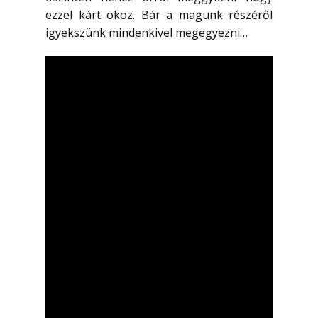
ezzel kárt okoz. Bár a magunk részéről
igyekszünk mindenkivel megegyezni…