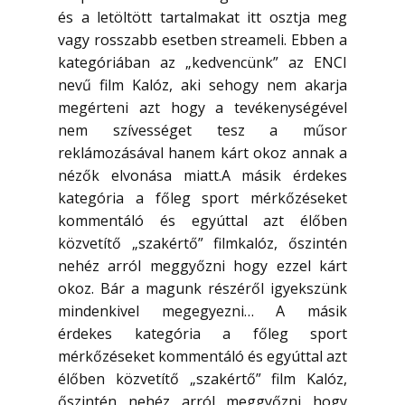
és a letöltött tartalmakat itt osztja meg
vagy rosszabb esetben streameli. Ebben a
kategóriában az „kedvencünk” az ENCI
nevű film Kalóz, aki sehogy nem akarja
megérteni azt hogy a tevékenységével
nem szívességet tesz a műsor
reklámozásával hanem kárt okoz annak a
nézők elvonása miatt.A másik érdekes
kategória a főleg sport mérkőzéseket
kommentáló és egyúttal azt élőben
közvetítő „szakértő” filmkalóz, őszintén
nehéz arról meggyőzni hogy ezzel kárt
okoz. Bár a magunk részéről igyekszünk
mindenkivel megegyezni… A másik
érdekes kategória a főleg sport
mérkőzéseket kommentáló és egyúttal azt
élőben közvetítő „szakértő” film Kalóz,
őszintén nehéz arról meggyőzni hogy