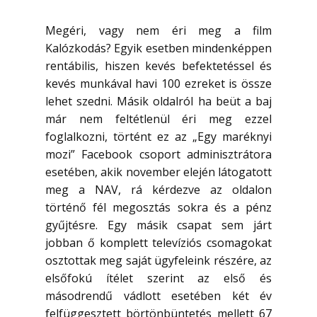
Megéri, vagy nem éri meg a film
Kalózkodás? Egyik esetben mindenképpen
rentábilis, hiszen kevés befektetéssel és
kevés munkával havi 100 ezreket is össze
lehet szedni. Másik oldalról ha beüt a baj
már nem feltétlenül éri meg ezzel
foglalkozni, történt ez az „Egy maréknyi
mozi” Facebook csoport adminisztrátora
esetében, akik november elején látogatott
meg a NAV, rá kérdezve az oldalon
történő fél megosztás sokra és a pénz
gyűjtésre. Egy másik csapat sem járt
jobban ő komplett televíziós csomagokat
osztottak meg saját ügyfeleink részére, az
elsőfokú ítélet szerint az első és
másodrendű vádlott esetében két év
felfüggesztett börtönbüntetés mellett 67